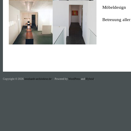
Möbeldesign
Betreuung alle
Copyright © 2026
leonhardt-architektur.de
.
Powered by
WordPress
and
Hybrid
.