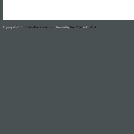
Copyright © 2026
leonhardt-architektur.de
.
Powered by
WordPress
and
Hybrid
.