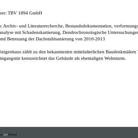
eber: TBV 1894 GmbH
n: Archiv- und Literaturrecherche, Bestandsdokumentation, verformung
analyse mit Schadenskartierung, Dendrochronologische Untersuchunge
und Betreuung der Dachstuhlsanierung von 2010-2013
nigenhaus zählt zu den bekanntesten mittelalterlichen Baudenkmälern 
Eingangstür kennzeichnet das Gebäude als ehemaligen Wohnturm.
ss
and
Hybrid
.