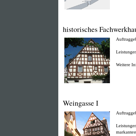
historisches Fachwerkha
Auftraggeb
Leistunge
Weitere I
Weingasse I
Auftraggeb
Leistunge
markantes