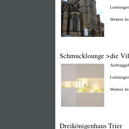
Leistunge
Weitere I
Schmucklounge >die Vil
Auftraggeb
Leistunge
Weitere I
Dreikönigenhaus Trier