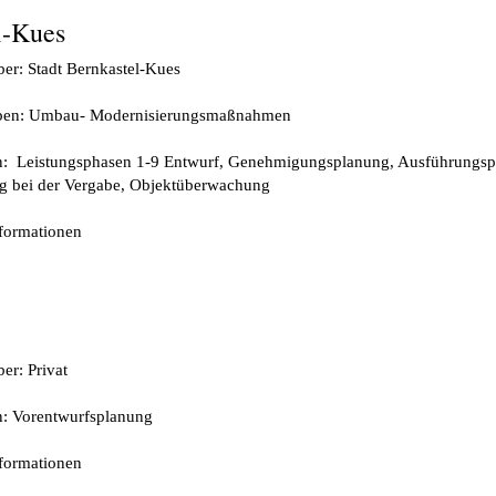
l-Kues
er: Stadt Bernkastel-Kues
ben: Umbau- Modernisierungsmaßnahmen
n: Leistungsphasen 1-9 Entwurf, Genehmigungsplanung, Ausführungspl
g bei der Vergabe, Objektüberwachung
nformationen
er: Privat
n: Vorentwurfsplanung
nformationen