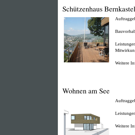
Schützenhaus Bernkaste
Auftraggeb
Bauvorha
Leistunge
Mitwirkun
Weitere I
Wohnen am See
Auftraggeb
Leistunge
Weitere I