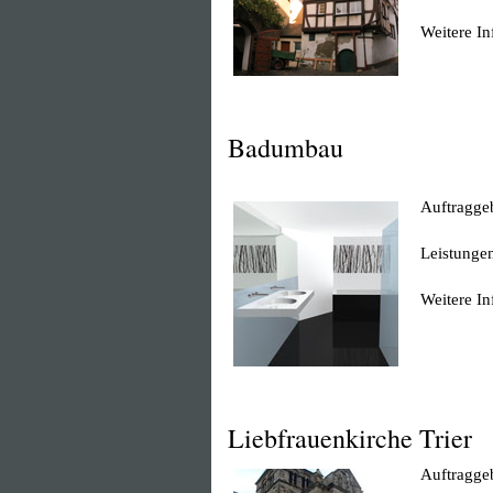
Weitere I
Badumbau
Auftraggeb
Leistungen
Weitere I
Liebfrauenkirche Trier
Auftragge