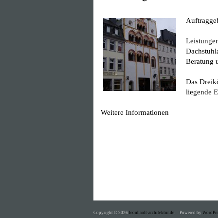
Auftragg
Leistunge
Dachstuhl
Beratung 
Das Dreikö
liegende 
Weitere Informationen
Copyright © 2026
leonhardt-architektur.de
.
Powered by
WordPre