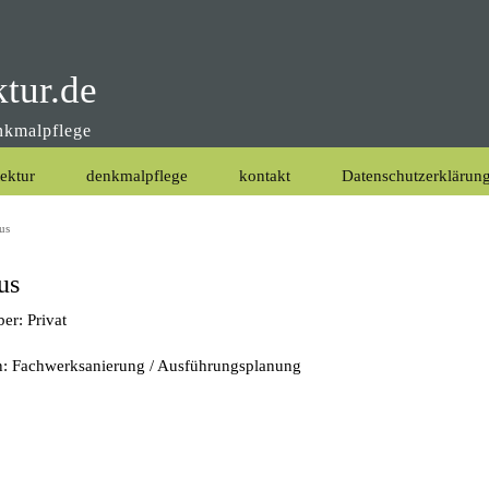
ktur.de
enkmalpflege
tektur
denkmalpflege
kontakt
Datenschutzerklärun
us
us
er: Privat
n: Fachwerksanierung / Ausführungsplanung