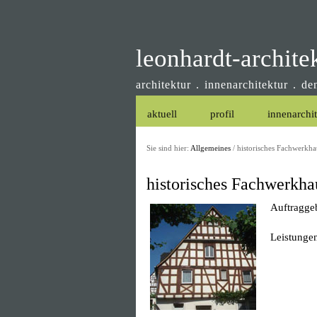
leonhardt-archite
architektur . innenarchitektur . d
aktuell
profil
innenarchi
Sie sind hier:
Allgemeines
/
historisches Fachwerkha
historisches Fachwerkha
Auftraggeb
Leistunge