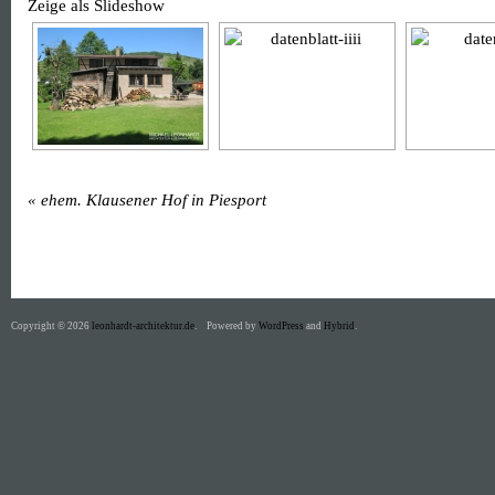
Zeige als Slideshow
«
ehem. Klausener Hof in Piesport
Copyright © 2026
leonhardt-architektur.de
.
Powered by
WordPress
and
Hybrid
.