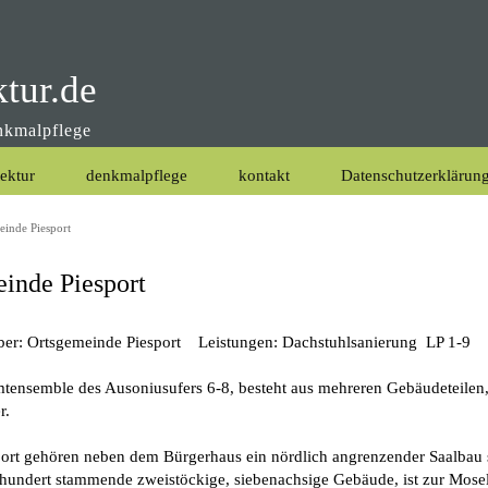
ktur.de
enkmalpflege
tektur
denkmalpflege
kontakt
Datenschutzerklärun
einde Piesport
inde Piesport
ber: Ortsgemeinde Piesport Leistungen: Dachstuhlsanierung LP 1-9
tensemble des Ausoniusufers 6-8, besteht aus mehreren Gebäudeteilen,
r.
rt gehören neben dem Bürgerhaus ein nördlich angrenzender Saalbau s
undert stammende zweistöckige, siebenachsige Gebäude, ist zur Moselse