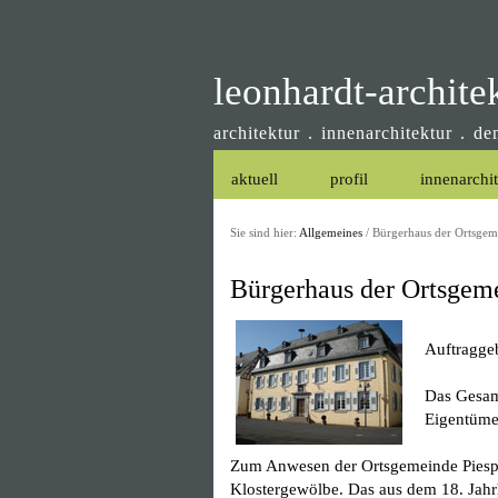
leonhardt-archite
architektur . innenarchitektur . d
aktuell
profil
innenarchi
Sie sind hier:
Allgemeines
/
Bürgerhaus der Ortsgem
Bürgerhaus der Ortsgeme
Auftragge
Das Gesam
Eigentüme
Zum Anwesen der Ortsgemeinde Piespo
Klostergewölbe. Das aus dem 18. Jahrh